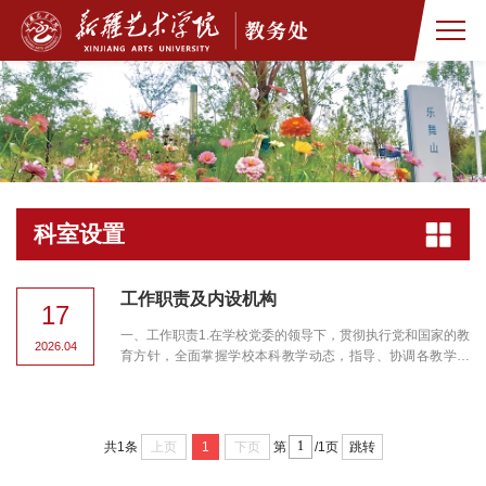
科室设置
工作职责及内设机构
17
一、工作职责1.在学校党委的领导下，贯彻执行党和国家的教
2026.04
育方针，全面掌握学校本科教学动态，指导、协调各教学单
位做好本科教学建设、管理等工作，不断更新教育教学观
念，推动教学改革与教学创新。2.负责学位评定委员会、学术
委员会与本科教育教学相关的工作，负责本科教学指导委员
会和教师教学能力发展中心的日常工作。3.负责学校教材建设
上页
1
下页
跳转
共1条
第
/1页
委员会、教材审查领导小组和教材审查委员会办公室的日常
工作；负责组织本科教材征订、...